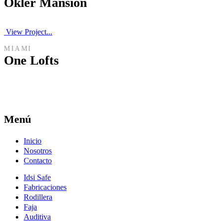
Okler Mansion
View Project...
MIAMI
One Lofts
Menú
Inicio
Nosotros
Contacto
Idsi Safe
Fabricaciones
Rodillera
Faja
Auditiva