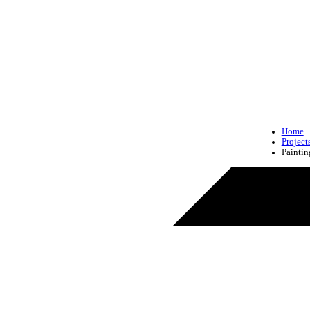
Home
Project
Paintin
Painti