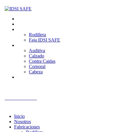
Inicio
Nosotros
Fabricaciones
Rodillera
Faja IDSI SAFE
Productos
Auditiva
Calzado
Contra Caidas
Corporal
Cabeza
Contacto
+51 992 561 918
Inicio
Nosotros
Fabricaciones