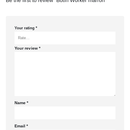
Be the first to review “Botín Worker marrón”
Your rating
*
Your review
*
Name
*
Email
*