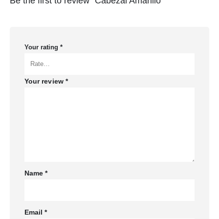
Be the first to review “Cabezal Amarillo”
Your rating
*
Your review
*
Name
*
Email
*