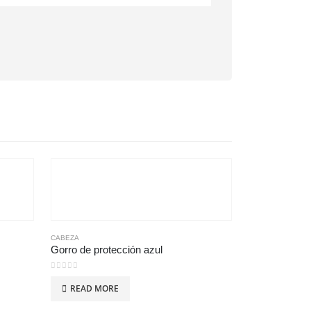
CABEZA
Gorro de protección azul
0
out of 5
READ MORE