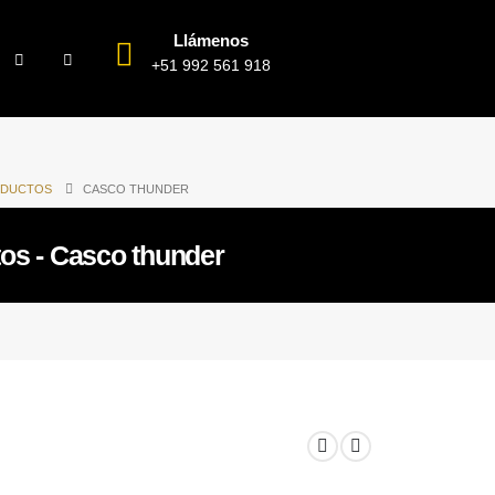
Llámenos
+51 992 561 918
DUCTOS
CASCO THUNDER
os - Casco thunder