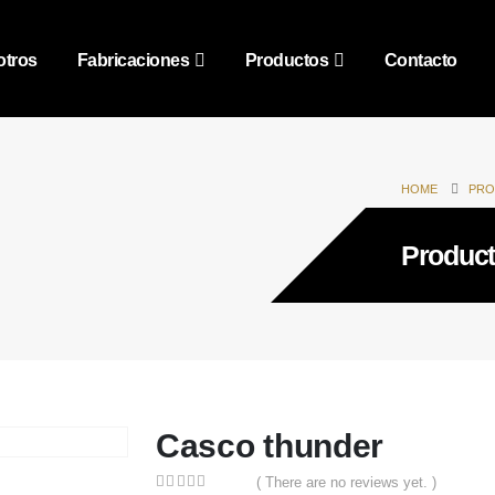
tros
Fabricaciones
Productos
Contacto
HOME
PRO
Product
Casco thunder
( There are no reviews yet. )