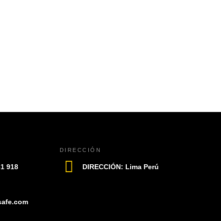
CABEZA
0
out of 5
READ MO
DIRECCIÓN
61 918
DIRECCIÓN: Lima Perú
safe.com