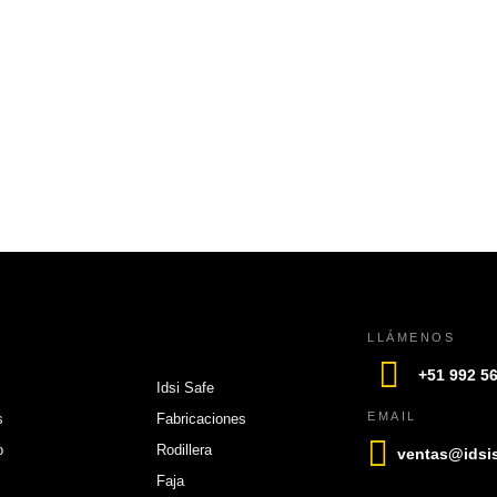
LLÁMENOS
+51 992 5
Idsi Safe
EMAIL
s
Fabricaciones
o
Rodillera
ventas@idsi
Faja