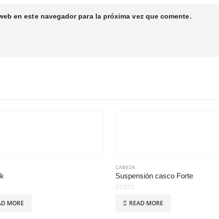
 web en este navegador para la próxima vez que comente.
CABEZA
ck
Suspensión casco Forte
 5
0
out of 5
AD MORE
READ MORE