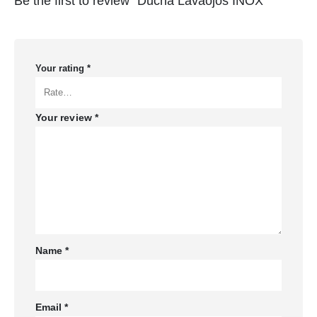
Be the first to review “Ducha Lavaojos INOX”
Your rating
*
Your review
*
Name
*
Email
*