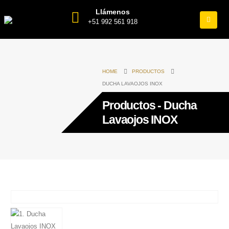
Llámenos
+51 992 561 918
HOME
PRODUCTOS
DUCHA LAVAOJOS INOX
Productos - Ducha
Lavaojos INOX