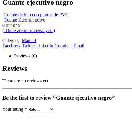
Guante ejecutivo negro
Guante de hilo con puntos de PVC
Guante látex sin polvo
0
out of 5
( There are no reviews yet. )
Category:
Manual
Facebook
Twitter
LinkedIn
Google +
Email
Reviews (0)
Reviews
There are no reviews yet.
Be the first to review “Guante ejecutivo negro”
Your rating
*