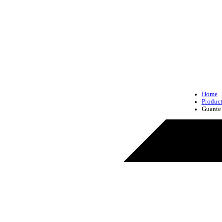
Home
Produc
Guante 
Produc