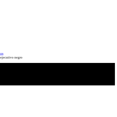
tos
ejecutivo negro
tos - Guante ejecutivo negro