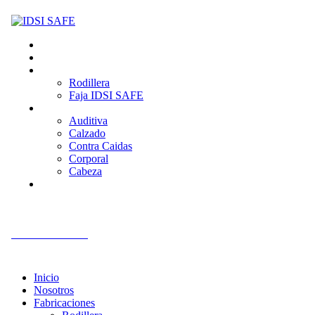
Inicio
Nosotros
Fabricaciones
Rodillera
Faja IDSI SAFE
Productos
Auditiva
Calzado
Contra Caidas
Corporal
Cabeza
Contacto
+51 992 561 918
Inicio
Nosotros
Fabricaciones