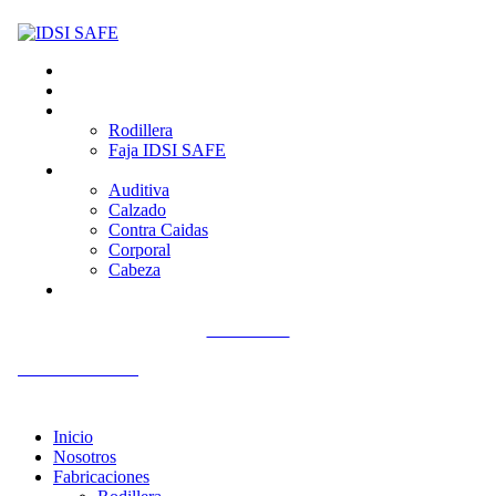
Inicio
Nosotros
Fabricaciones
Rodillera
Faja IDSI SAFE
Productos
Auditiva
Calzado
Contra Caidas
Corporal
Cabeza
Contacto
Llámenos
+51 992 561 918
Inicio
Nosotros
Fabricaciones