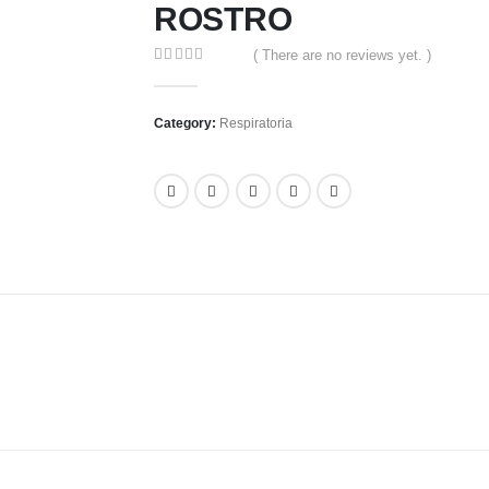
ROSTRO
( There are no reviews yet. )
0
out of 5
Category:
Respiratoria