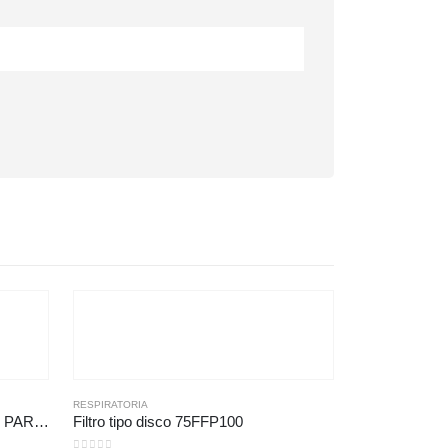
RESPIRATORIA
FILTRO ERGONIC F400R P3 R PARTICULAS PAR (TIPO CARTUCHO)
Filtro tipo disco 75FFP100