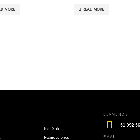
 5
0
out of 5
AD MORE
READ MORE
LLÁMENOS
+51 992 5
Idsi Safe
EMAIL
s
Fabricaciones