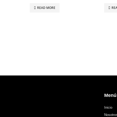
0
out of 5
0
out of
READ MORE
RE
Menú
Inicio
Nosotro