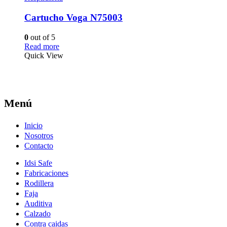
Cartucho Voga N75003
0
out of 5
Read more
Quick View
Menú
Inicio
Nosotros
Contacto
Idsi Safe
Fabricaciones
Rodillera
Faja
Auditiva
Calzado
Contra caidas