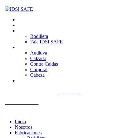
Inicio
Nosotros
Fabricaciones
Rodillera
Faja IDSI SAFE
Productos
Auditiva
Calzado
Contra Caidas
Corporal
Cabeza
Contacto
Llámenos
+51 992 561 918
Inicio
Nosotros
Fabricaciones