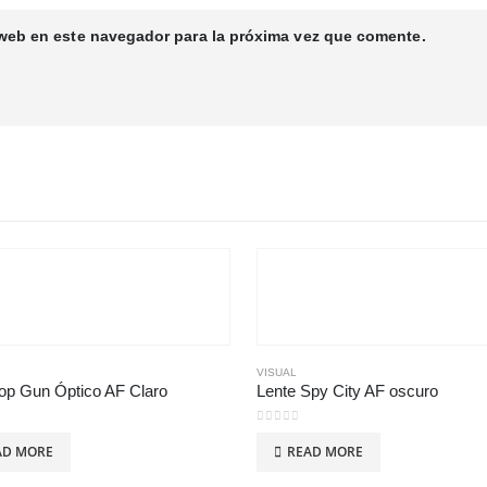
 web en este navegador para la próxima vez que comente.
VISUAL
op Gun Óptico AF Claro
Lente Spy City AF oscuro
 5
0
out of 5
AD MORE
READ MORE