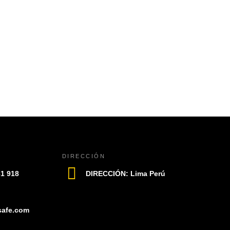
VISUAL
Antiparra K2 
0
out of 5
READ MO
DIRECCIÓN
61 918
DIRECCIÓN: Lima Perú
safe.com