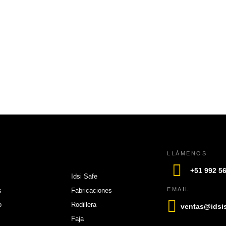
LLÁMENOS
+51 992 5
Idsi Safe
EMAIL
s
Fabricaciones
o
Rodillera
ventas@idsi
Faja