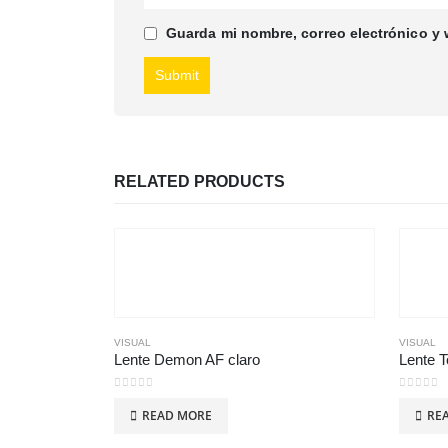
Guarda mi nombre, correo electrónico y
RELATED PRODUCTS
VISUAL
VISUAL
Lente Demon AF claro
Lente T
0
out of 5
0
out of
READ MORE
RE