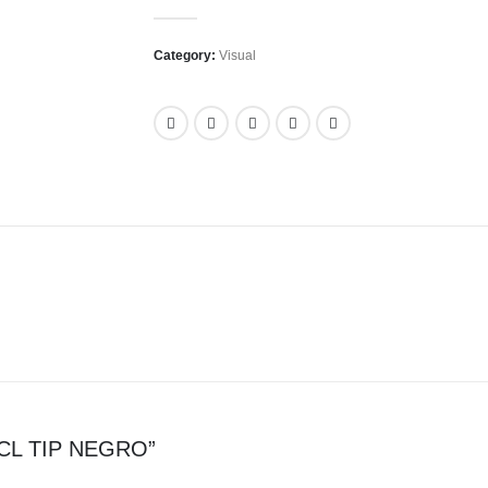
0
out of 5
Category:
Visual
X CL TIP NEGRO”