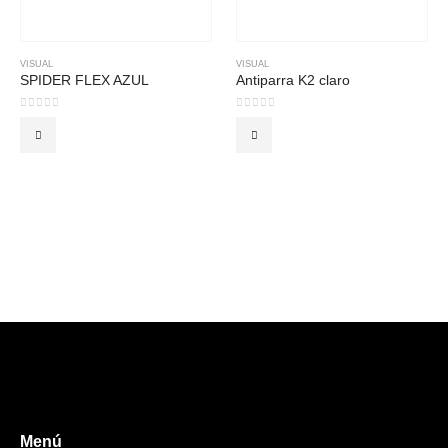
VISUAL
VISUAL
SPIDER FLEX AZUL
Antiparra K2 claro
0
out of 5
0
out of 5
Menú