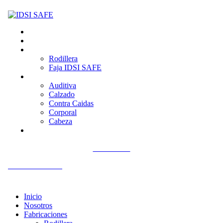
Inicio
Nosotros
Fabricaciones
Rodillera
Faja IDSI SAFE
Productos
Auditiva
Calzado
Contra Caidas
Corporal
Cabeza
Contacto
Llámenos
+51 992 561 918
Inicio
Nosotros
Fabricaciones