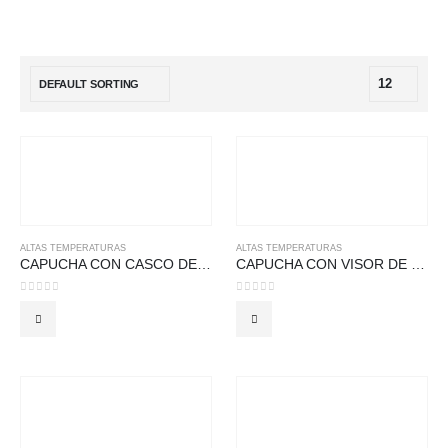
ALTAS TEMPERATURAS
ALTAS TEMPERATURAS
CAPUCHA CON CASCO DE RAYÓN ALUMINIZADO CON CASCO JOCKEY CON VISOR
CAPUCHA CON VISOR DE RAYÓN ALUMINIZADO CON VISOR
0
out of 5
0
out of 5