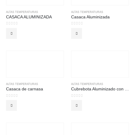
ALTAS TEMPERATURAS
ALTAS TEMPERATURAS
CASACA ALUMINIZADA
Casaca Aluminizada
0
out of 5
0
out of 5
ALTAS TEMPERATURAS
ALTAS TEMPERATURAS
Casaca de carnasa
Cubrebota Aluminizado con Plantilla
0
out of 5
0
out of 5