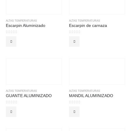
ALTAS TEMPERATURAS
ALTAS TEMPERATURAS
Escarpin Aluminizado
Escarpin de carnaza
0
out of 5
0
out of 5
ALTAS TEMPERATURAS
ALTAS TEMPERATURAS
GUANTE ALUMINIZADO
MANDIL ALUMINIZADO
0
out of 5
0
out of 5