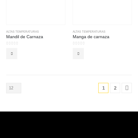
ALTAS TEMPERATURAS
ALTAS TEMPERATURAS
Mandil de Carnaza
Manga de carnaza
0
out of 5
0
out of 5
1
2