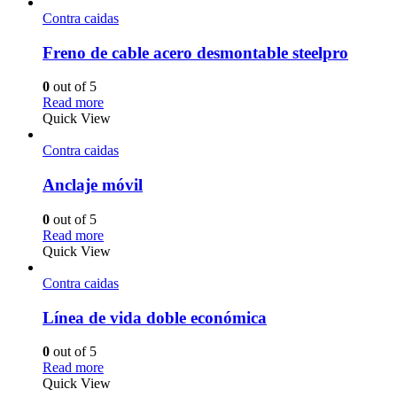
Contra caidas
Freno de cable acero desmontable steelpro
0
out of 5
Read more
Quick View
Contra caidas
Anclaje móvil
0
out of 5
Read more
Quick View
Contra caidas
Línea de vida doble económica
0
out of 5
Read more
Quick View