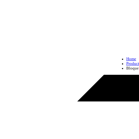
Home
Produc
Bloque 
Productos - Bloque retráctil de 3 metros (11FT