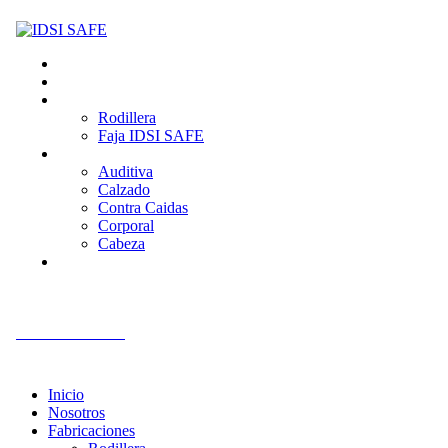
Inicio
Nosotros
Fabricaciones
Rodillera
Faja IDSI SAFE
Productos
Auditiva
Calzado
Contra Caidas
Corporal
Cabeza
Contacto
+51 992 561 918
Inicio
Nosotros
Fabricaciones