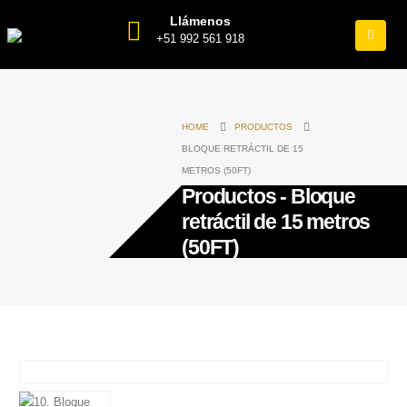
Llámenos
+51 992 561 918
HOME
PRODUCTOS
BLOQUE RETRÁCTIL DE 15
METROS (50FT)
Productos - Bloque
retráctil de 15 metros
(50FT)