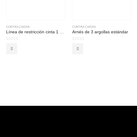
CONTRA CAIDAS
CONTRA CAIDAS
Línea de restricción cinta 1 pulgada regulable
Arnés de 3 argollas estándar
0
out of 5
0
out of 5