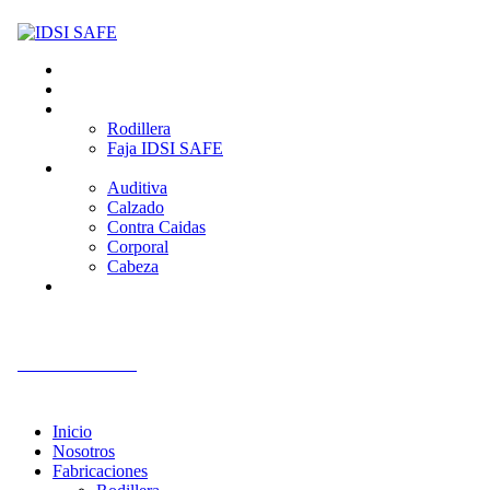
Inicio
Nosotros
Fabricaciones
Rodillera
Faja IDSI SAFE
Productos
Auditiva
Calzado
Contra Caidas
Corporal
Cabeza
Contacto
+51 992 561 918
Inicio
Nosotros
Fabricaciones