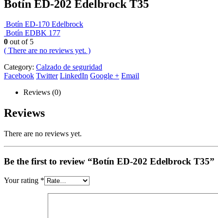
Botín ED-202 Edelbrock T35
Botín ED-170 Edelbrock
Botín EDBK 177
0
out of 5
( There are no reviews yet. )
Category:
Calzado de seguridad
Facebook
Twitter
LinkedIn
Google +
Email
Reviews (0)
Reviews
There are no reviews yet.
Be the first to review “Botín ED-202 Edelbrock T35”
Your rating
*