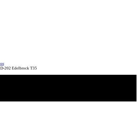
tos
ED-202 Edelbrock T35
tos - Botín ED-202 Edelbrock T35