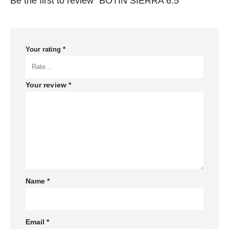
Be the first to review “BOTIN SIERRA 6.5”
Your rating
*
Your review
*
Name
*
Email
*