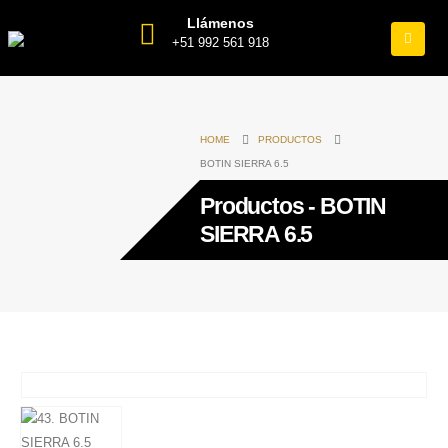
Llámenos
+51 992 561 918
HOME
PRODUCTOS
BOTIN SIERRA 6.5
Productos - BOTIN
SIERRA 6.5