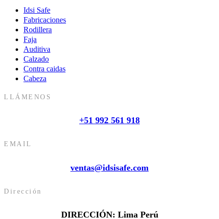
Idsi Safe
Fabricaciones
Rodillera
Faja
Auditiva
Calzado
Contra caidas
Cabeza
LLÁMENOS
+51 992 561 918
EMAIL
ventas@idsisafe.com
Dirección
DIRECCIÓN: Lima Perú