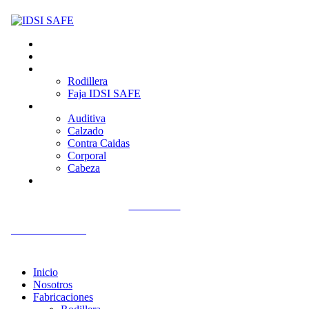
Inicio
Nosotros
Fabricaciones
Rodillera
Faja IDSI SAFE
Productos
Auditiva
Calzado
Contra Caidas
Corporal
Cabeza
Contacto
Llámenos
+51 992 561 918
Inicio
Nosotros
Fabricaciones