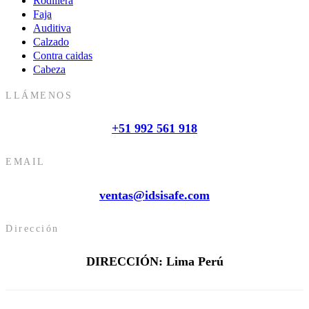
Rodillera
Faja
Auditiva
Calzado
Contra caidas
Cabeza
LLÁMENOS
+51 992 561 918
EMAIL
ventas@idsisafe.com
Dirección
DIRECCIÓN: Lima Perú