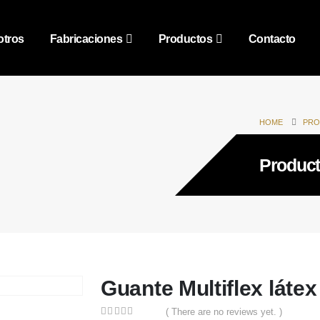
tros
Fabricaciones
Productos
Contacto
HOME
PRO
Producto
Guante Multiflex látex
( There are no reviews yet. )