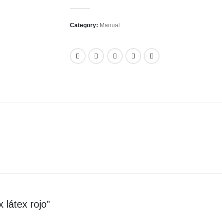
0
out of 5
Category:
Manual
x látex rojo”