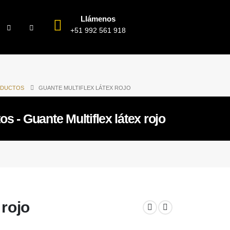
Llámenos
+51 992 561 918
DUCTOS
GUANTE MULTIFLEX LÁTEX ROJO
s - Guante Multiflex látex rojo
 rojo