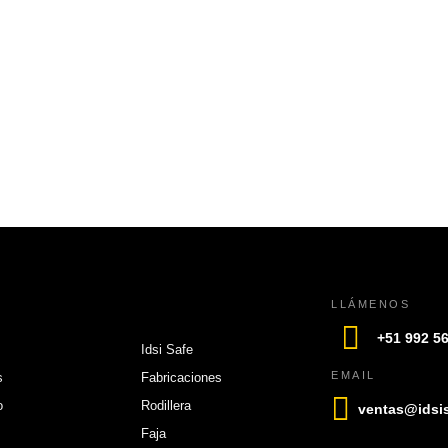
LLÁMENOS
+51 992 5
Idsi Safe
EMAIL
s
Fabricaciones
o
Rodillera
ventas@idsi
Faja