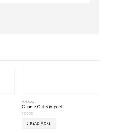
MANUAL
Guante Cut-5 impact
0
out of 5
READ MORE