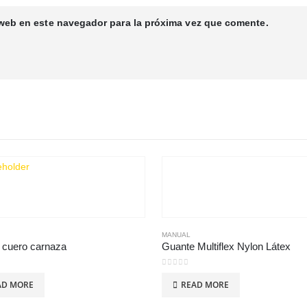
 web en este navegador para la próxima vez que comente.
MANUAL
 cuero carnaza
Guante Multiflex Nylon Látex
 5
0
out of 5
AD MORE
READ MORE