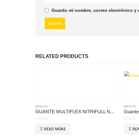
Guarda mi nombre, correo electrónico y
RELATED PRODUCTS
MANUAL
MANUAL
GUANTE MULTIFLEX NITRIFULL NYLON M43-12
Guante
0
out of 5
0
out of
READ MORE
RE