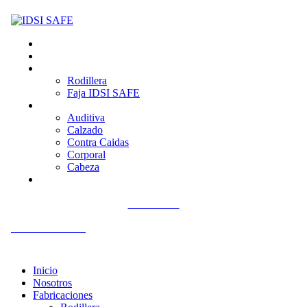
Inicio
Nosotros
Fabricaciones
Rodillera
Faja IDSI SAFE
Productos
Auditiva
Calzado
Contra Caidas
Corporal
Cabeza
Contacto
Llámenos
+51 992 561 918
Inicio
Nosotros
Fabricaciones