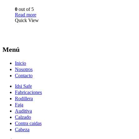
0
out of 5
Read more
Quick View
Menú
Inicio
Nosotros
Contacto
Idsi Safe
Fabricaciones
Rodillera
Faja
Auditiva
Calzado
Contra caidas
Cabeza