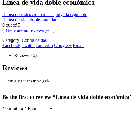
Línea de vida doble económica
Línea de restricción cinta 1 pulgada regulable
Línea de vida doble estándar
0
out of 5
( There are no reviews yet. )
Category:
Contra caidas
Facebook
Twitter
LinkedIn
Google +
Email
Reviews (0)
Reviews
There are no reviews yet.
Be the first to review “Línea de vida doble económica
Your rating
*