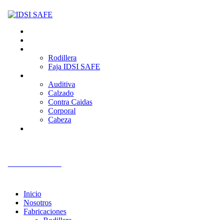
Inicio
Nosotros
Fabricaciones
Rodillera
Faja IDSI SAFE
Productos
Auditiva
Calzado
Contra Caidas
Corporal
Cabeza
Contacto
+51 992 561 918
Inicio
Nosotros
Fabricaciones