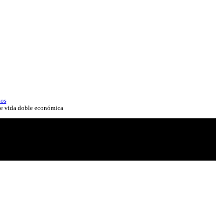
tos
e vida doble económica
 doble económica