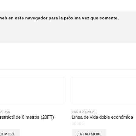
 web en este navegador para la próxima vez que comente.
CAIDAS
CONTRA CAIDAS
retráctil de 6 metros (20FT)
Línea de vida doble económica
 5
0
out of 5
AD MORE
READ MORE