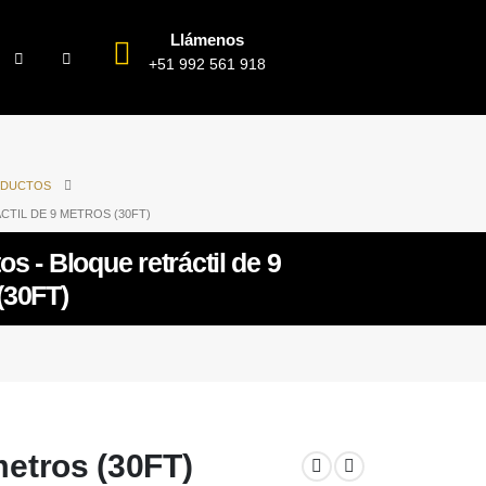
Llámenos
+51 992 561 918
DUCTOS
TIL DE 9 METROS (30FT)
s - Bloque retráctil de 9
(30FT)
metros (30FT)