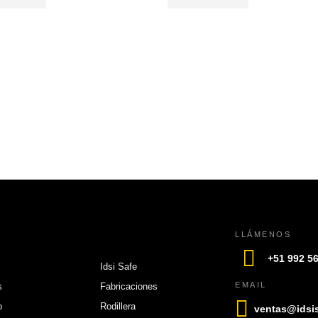
LLÁMENOS
+51 992 5
Idsi Safe
EMAIL
s
Fabricaciones
o
Rodillera
ventas@idsi