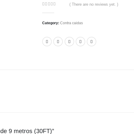
( There are no reviews yet. )
0
out of 5
Category:
Contra caidas
il de 9 metros (30FT)”