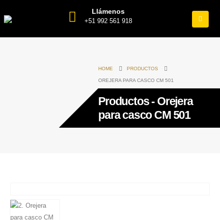
Llámenos
+51 992 561 918
HOME
PRODUCTOS
OREJERA PARA CASCO CM 501
Productos - Orejera
para casco CM 501