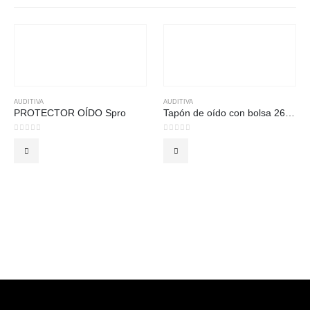
AUDITIVA
AUDITIVA
PROTECTOR OÍDO Spro
Tapón de oído con bolsa 26DB EP-T06C
0
out of 5
0
out of 5