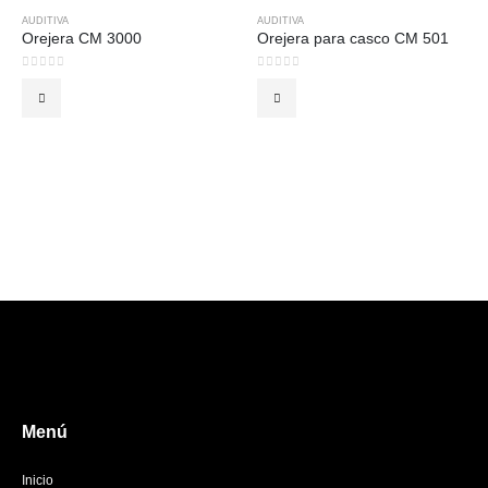
AUDITIVA
AUDITIVA
Orejera CM 3000
Orejera para casco CM 501
0
out of 5
0
out of 5
Menú
Inicio