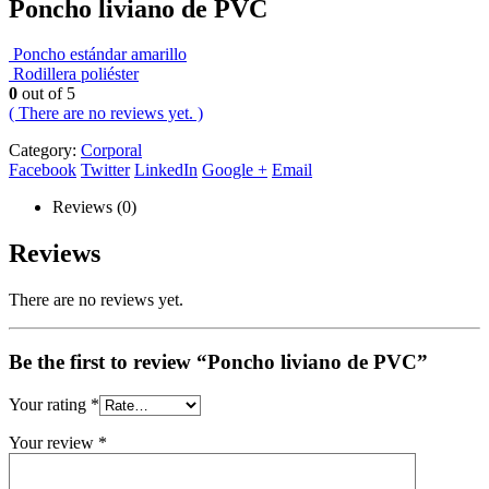
Poncho liviano de PVC
Poncho estándar amarillo
Rodillera poliéster
0
out of 5
( There are no reviews yet. )
Category:
Corporal
Facebook
Twitter
LinkedIn
Google +
Email
Reviews (0)
Reviews
There are no reviews yet.
Be the first to review “Poncho liviano de PVC”
Your rating
*
Your review
*