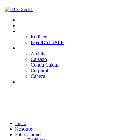
Inicio
Nosotros
Fabricaciones
Rodillera
Faja IDSI SAFE
Productos
Auditiva
Calzado
Contra Caidas
Corporal
Cabeza
Contacto
Llámenos
+51 992 561 918
Inicio
Nosotros
Fabricaciones