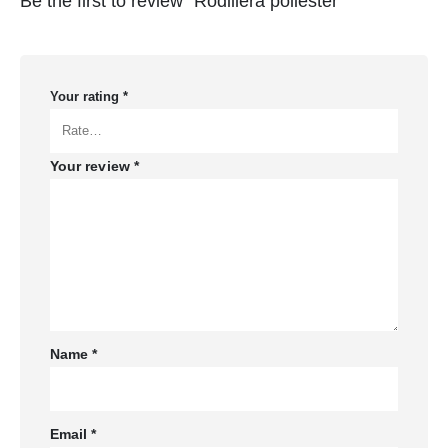
Be the first to review “Rodillera poliéster”
Your rating
*
Your review
*
Name
*
Email
*