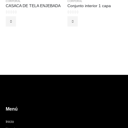
CORPORAL
CORPORAL
CASACA DE TELA ENJEBADA
Conjunto interior 1 capa
0
out of 5
0
out of 5
Menú
Inicio