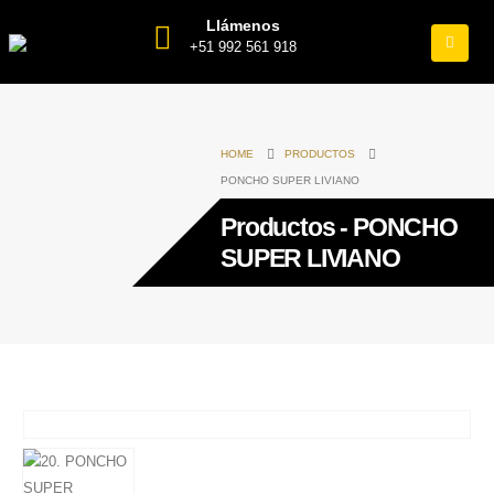
Llámenos
+51 992 561 918
HOME
PRODUCTOS
PONCHO SUPER LIVIANO
Productos - PONCHO
SUPER LIVIANO