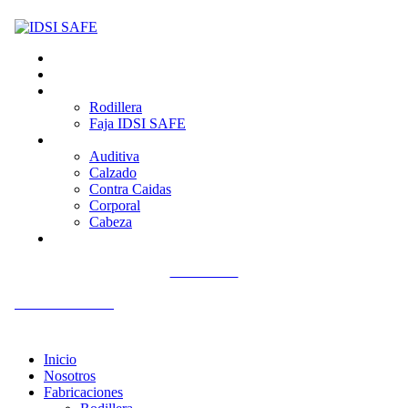
Inicio
Nosotros
Fabricaciones
Rodillera
Faja IDSI SAFE
Productos
Auditiva
Calzado
Contra Caidas
Corporal
Cabeza
Contacto
Llámenos
+51 992 561 918
Inicio
Nosotros
Fabricaciones