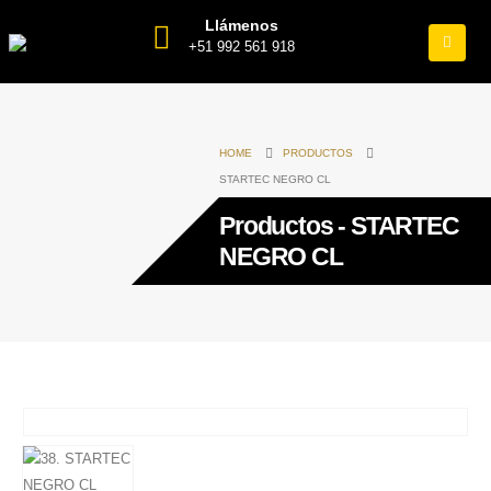
Llámenos
+51 992 561 918
HOME
PRODUCTOS
STARTEC NEGRO CL
Productos - STARTEC
NEGRO CL