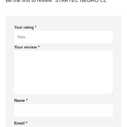
Be the first to review “STARTEC NEGRO CL”
Your rating
*
Your review
*
Name
*
Email
*