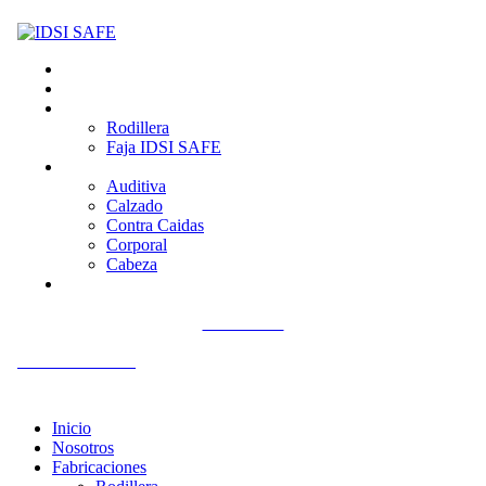
Inicio
Nosotros
Fabricaciones
Rodillera
Faja IDSI SAFE
Productos
Auditiva
Calzado
Contra Caidas
Corporal
Cabeza
Contacto
Llámenos
+51 992 561 918
Inicio
Nosotros
Fabricaciones