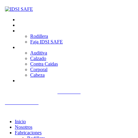
Inicio
Nosotros
Fabricaciones
Rodillera
Faja IDSI SAFE
Productos
Auditiva
Calzado
Contra Caidas
Corporal
Cabeza
Contacto
Llámenos
+51 992 561 918
Inicio
Nosotros
Fabricaciones