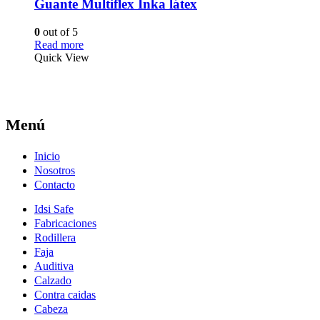
Guante Multiflex Inka látex
0
out of 5
Read more
Quick View
Menú
Inicio
Nosotros
Contacto
Idsi Safe
Fabricaciones
Rodillera
Faja
Auditiva
Calzado
Contra caidas
Cabeza