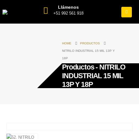
Llámenos
+51 992 561 918
HOME
PRODUCTOS
NITRILO INDUSTRIAL 15 MIL 13P Y
18P
Productos - NITRILO
INDUSTRIAL 15 MIL
13P Y 18P