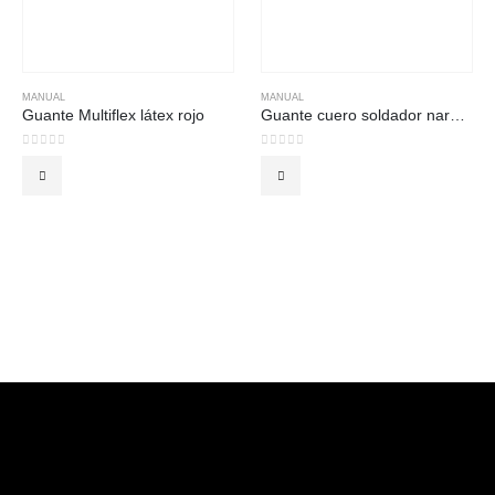
MANUAL
MANUAL
Guante Multiflex látex rojo
Guante cuero soldador naranjo negro
0
out of 5
0
out of 5